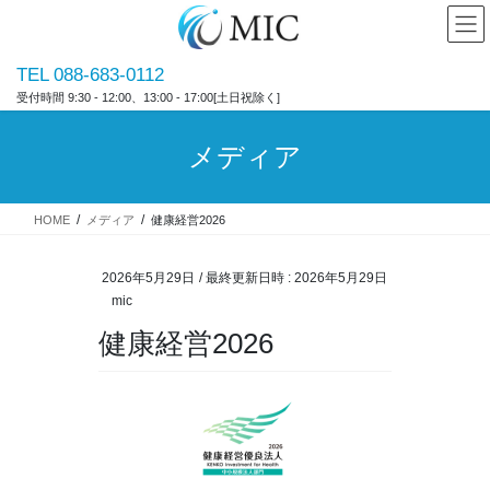
コ
ナ
ン
ビ
テ
ゲ
TEL 088-683-0112
ン
ー
受付時間 9:30 - 12:00、13:00 - 17:00[土日祝除く]
ツ
シ
へ
ョ
ス
ン
メディア
キ
に
ッ
移
プ
動
HOME
メディア
健康経営2026
2026年5月29日
/ 最終更新日時 :
2026年5月29日
mic
健康経営2026