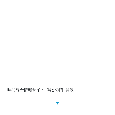
2010
年
生命保険募集業務の開始
▼
2011
年
鳴門総合情報サイト -鳴との門- 開設
▼