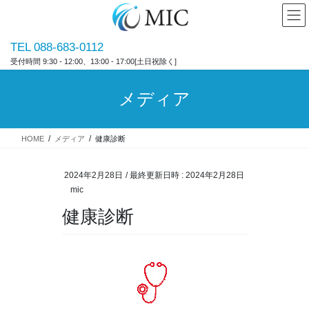
コ
ナ
ン
ビ
テ
ゲ
TEL 088-683-0112
ン
ー
受付時間 9:30 - 12:00、13:00 - 17:00[土日祝除く]
ツ
シ
へ
ョ
ス
ン
メディア
キ
に
ッ
移
プ
動
HOME
メディア
健康診断
2024年2月28日
/ 最終更新日時 :
2024年2月28日
mic
健康診断