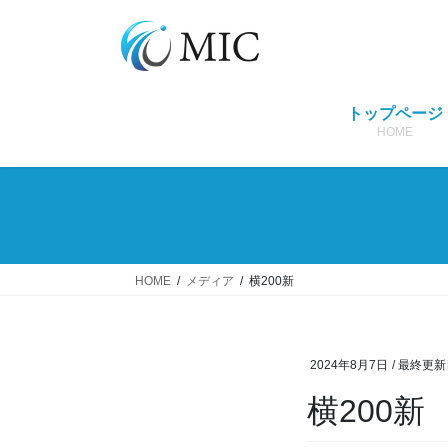
コ
ナ
ン
ビ
テ
ゲ
ン
ー
ツ
シ
トップページ
へ
ョ
HOME
ス
ン
キ
に
ッ
移
プ
動
HOME
メディア
横200新
2024年8月7日
/ 最終更新
横200新