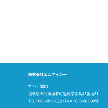
株式会社エムアイシー
〒772-0001
徳島県鳴門市撫養町黒崎字松島45番地61
TEL : 088-683-0112 / FAX : 088-683-0950