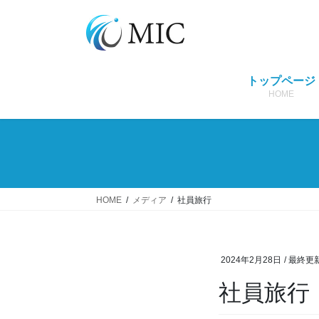
コ
ナ
ン
ビ
テ
ゲ
ン
ー
ツ
シ
トップページ
へ
ョ
HOME
ス
ン
キ
に
ッ
移
プ
動
HOME
メディア
社員旅行
2024年2月28日
/ 最終更
社員旅行