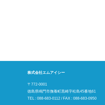
株式会社エムアイシー
〒772-0001
徳島県鳴門市撫養町黒崎字松島45番地61
TEL : 088-683-0112 / FAX : 088-683-0950