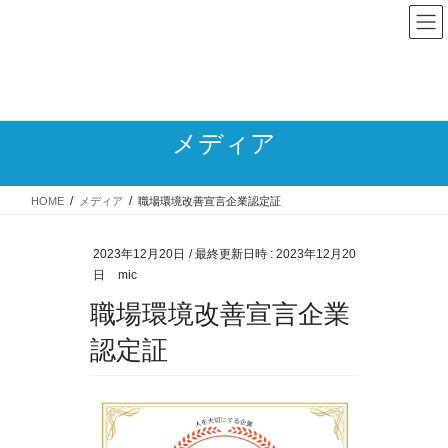
コ
ナ
ン
ビ
テ
ゲ
TEL 088-683-0112
ン
ー
受付時間 9:30 - 12:00、13:00 - 17:00[土日祝除く]
ツ
シ
へ
ョ
ス
ン
メディア
キ
に
ッ
移
プ
動
HOME
メディア
職場環境改善宣言企業認定証
2023年12月20日
/ 最終更新日時 :
2023年12月20
日
mic
職場環境改善宣言企業
認定証