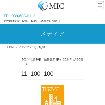
コ
ナ
ン
ビ
テ
ゲ
TEL 088-683-0112
ン
ー
受付時間 9:30 - 12:00、13:00 - 17:00[土日祝除く]
ツ
シ
へ
ョ
ス
ン
メディア
キ
に
ッ
移
プ
動
HOME
メディア
11_100_100
2024年1月10日
/ 最終更新日時 :
2024年1月10日
mic
11_100_100