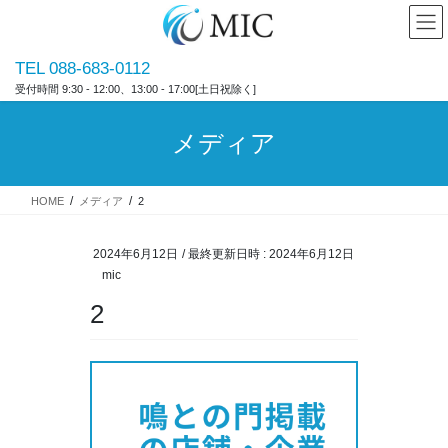
コ
ナ
ン
ビ
テ
ゲ
TEL 088-683-0112
ン
ー
受付時間 9:30 - 12:00、13:00 - 17:00[土日祝除く]
ツ
シ
へ
ョ
ス
ン
メディア
キ
に
ッ
移
プ
動
HOME
メディア
2
2024年6月12日
/ 最終更新日時 :
2024年6月12日
mic
2