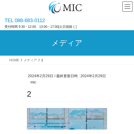
コ
ナ
ン
ビ
テ
ゲ
TEL 088-683-0112
ン
ー
受付時間 9:30 - 12:00、13:00 - 17:00[土日祝除く]
ツ
シ
へ
ョ
ス
ン
メディア
キ
に
ッ
移
プ
動
HOME
メディア
2
2024年2月29日
/ 最終更新日時 :
2024年2月29日
mic
2