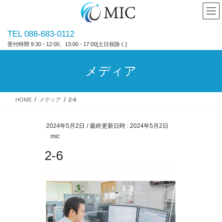
コ
ナ
ン
ビ
テ
ゲ
TEL 088-683-0112
ン
ー
受付時間 9:30 - 12:00、13:00 - 17:00[土日祝除く]
ツ
シ
へ
ョ
ス
ン
メディア
キ
に
ッ
移
プ
動
HOME
メディア
2-6
2024年5月2日
/ 最終更新日時 :
2024年5月2日
mic
2-6