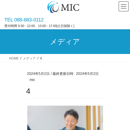
コ
ナ
ン
ビ
テ
ゲ
TEL 088-683-0112
ン
ー
受付時間 9:30 - 12:00、13:00 - 17:00[土日祝除く]
ツ
シ
へ
ョ
ス
ン
メディア
キ
に
ッ
移
プ
動
HOME
メディア
4
2024年5月2日
/ 最終更新日時 :
2024年5月2日
mic
4