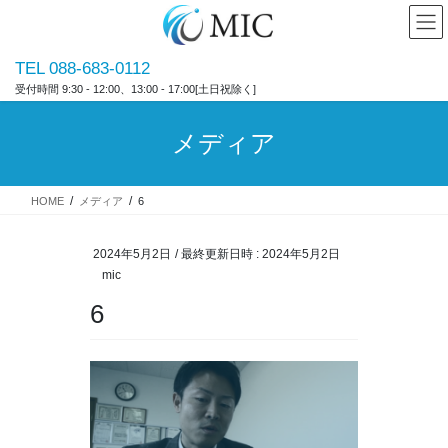
コ
ナ
ン
ビ
テ
ゲ
TEL 088-683-0112
ン
ー
受付時間 9:30 - 12:00、13:00 - 17:00[土日祝除く]
ツ
シ
へ
ョ
ス
ン
メディア
キ
に
ッ
移
プ
動
HOME
メディア
6
2024年5月2日
/ 最終更新日時 :
2024年5月2日
mic
6