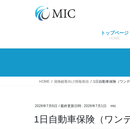
コ
ナ
ン
ビ
テ
ゲ
ン
ー
ツ
シ
トップページ
へ
ョ
HOME
ス
ン
キ
に
ッ
移
プ
動
HOME
保険顧客向け情報発信
1日自動車保険（ワン
2026年7月6日
/ 最終更新日時 :
2026年7月1日
mic
1日自動車保険（ワン