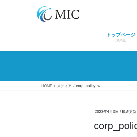
コ
ナ
ン
ビ
テ
ゲ
ン
ー
ツ
シ
トップページ
へ
ョ
HOME
ス
ン
キ
に
ッ
移
プ
動
HOME
メディア
corp_policy_w
2023年4月3日
/ 最終更新
corp_pol