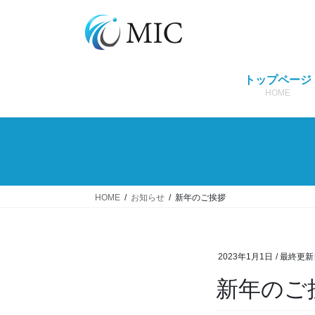
コ
ナ
ン
ビ
テ
ゲ
ン
ー
ツ
シ
トップページ
へ
ョ
HOME
ス
ン
キ
に
ッ
移
プ
動
HOME
お知らせ
新年のご挨拶
2023年1月1日
/ 最終更新
新年のご