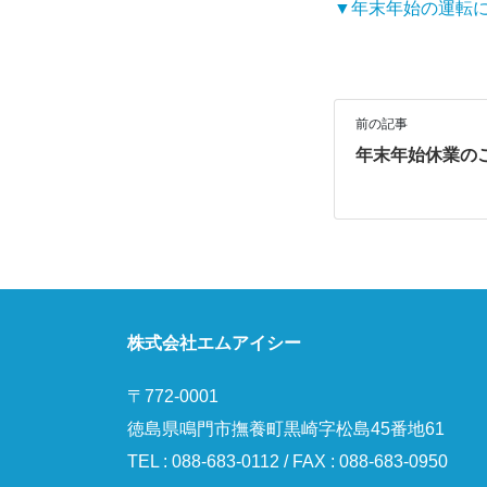
▼年末年始の運転
前の記事
年末年始休業の
株式会社エムアイシー
〒772-0001
徳島県鳴門市撫養町黒崎字松島45番地61
TEL : 088-683-0112 / FAX : 088-683-0950