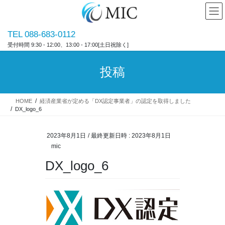
コ
ナ
ン
ビ
テ
ゲ
TEL 088-683-0112
ン
ー
受付時間 9:30 - 12:00、13:00 - 17:00[土日祝除く]
ツ
シ
へ
ョ
ス
ン
投稿
キ
に
ッ
移
プ
動
HOME
経済産業省が定める「DX認定事業者」の認定を取得しました
DX_logo_6
2023年8月1日
/ 最終更新日時 :
2023年8月1日
mic
DX_logo_6