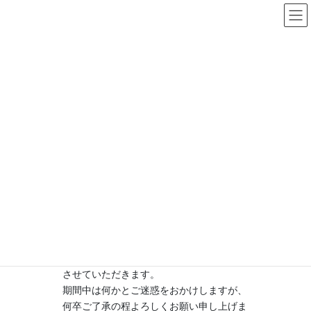
コ
ナ
ン
ビ
テ
ゲ
TEL 088-683-0112
ン
ー
受付時間 9:30 - 12:00、13:00 - 17:00[土日祝除く]
ツ
シ
へ
ョ
ス
ン
お知らせ
キ
に
ッ
移
プ
動
HOME
お知らせ
夏季休業のお知らせ
2025年7月10日
/ 最終更新日時 :
2025年7月8日
mic
夏季休業のお知らせ
誠に勝手ながら、以下の期間を夏季休業と
させていただきます。
期間中は何かとご迷惑をおかけしますが、
何卒ご了承の程よろしくお願い申し上げま