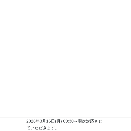
2026年3月16日(月) 09:30～順次対応させ
ていただきます。
鳴との門｜お問い合わせ
https://www.naruto-mon.jp/contact-
us/
【MIC-ViewSystemにおけ
るご連絡（システムご検討
の方）】
システムについて電話お問い合わせ、資料
請求やオンラインデモのご希望がございま
したら、下記のお問い合わせフォームよ
り、お問い合わせをお願いいたします。
2026年3月16日(月) 09:30～順次対応させ
ていただきます。