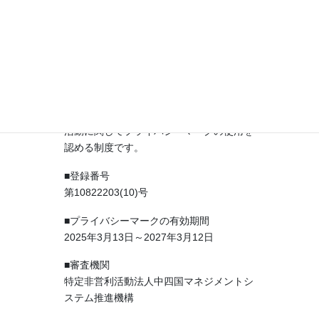
ーク」の認証を更新しました。
プライバシーマーク制度は、日本産業規格
「JIS Q 15001個人情報保護マネジメント
システム－要求事項」に適合して、個人情
報について適切な保護措置を講ずる体制を
整備している事業者等を評価して、その旨
を示すプライバシーマークを付与し、事業
活動に関してプライバシーマークの使用を
認める制度です。
■登録番号
第10822203(10)号
■プライバシーマークの有効期間
2025年3月13日～2027年3月12日
■審査機関
特定非営利活動法人中四国マネジメントシ
ステム推進機構