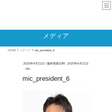
コ
ナ
ン
ビ
テ
ゲ
TEL 088-683-0112
ン
ー
受付時間 9:30 - 12:00、13:00 - 17:00[土日祝除く]
ツ
シ
へ
ョ
ス
ン
メディア
キ
に
ッ
移
プ
動
HOME
メディア
mic_president_6
2025年4月21日
/ 最終更新日時 :
2025年4月21日
mic
mic_president_6