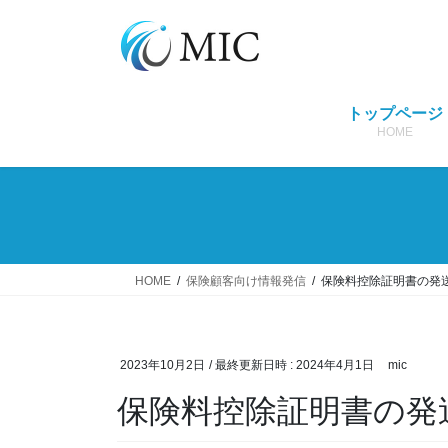
コ
ナ
ン
ビ
テ
ゲ
ン
ー
ツ
シ
トップページ
へ
ョ
HOME
ス
ン
キ
に
ッ
移
プ
動
HOME
保険顧客向け情報発信
保険料控除証明書の発
2023年10月2日
/ 最終更新日時 :
2024年4月1日
mic
保険料控除証明書の発